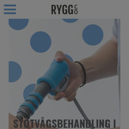
STÖTVÅGSBEHANDLING I