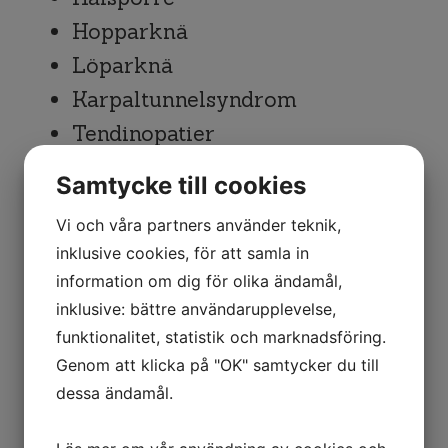
Hopparknä
Löparknä
Karpaltunnelsyndrom
Tendinopatier
Smärta i övriga muskelfästen
Samtycke till cookies
Vi och våra partners använder teknik,
Boka tid nu!
inklusive cookies, för att samla in
information om dig för olika ändamål,
inklusive: bättre användarupplevelse,
funktionalitet, statistik och marknadsföring.
Genom att klicka på "OK" samtycker du till
dessa ändamål.
SÅ FUNKAR DET